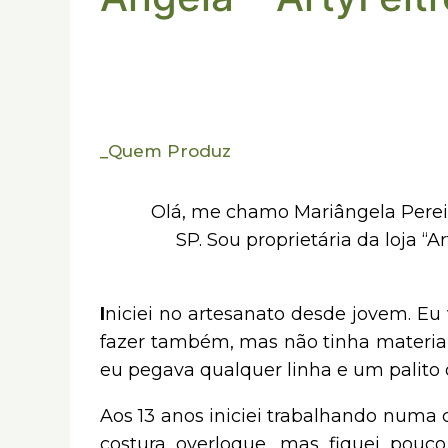
_
Quem Produz
Olá, me chamo Mariângela Perei
SP. Sou proprietária da loja “A
I
niciei no artesanato desde jovem. Eu
fazer também, mas não tinha material
eu pegava qualquer linha e um palito o
Aos 13 anos iniciei trabalhando num
costura overloque, mas fiquei pouc