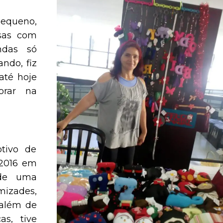
equeno,
sas com
ndas só
ndo, fiz
até hoje
orar na
tivo de
 2016 em
 de uma
mizades,
 além de
as, tive