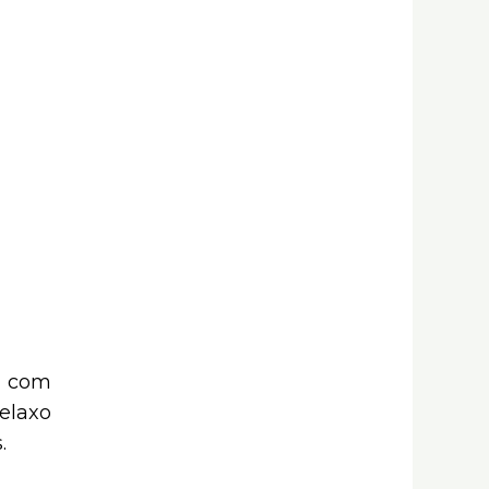
i com
elaxo
.