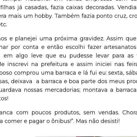
lhas já casadas, fazia caixas decoradas. Vendia
era mais um hobby. Também fazia ponto cruz, cro
tc.
nos e planejei uma próxima gravidez. Assim qu
lhar por conta e então escolhi fazer artesanatos
i em algo leve que eu pudesse levar para as f
e inscrevi na prefeitura e assim iniciei nas fei
oso comprou uma barraca e lá fui eu: sexta, sáb
sas, deixava a barraca e boa parte dos meus pro
ardava nossas mercadorias; montava a barraca 
os!
a banca com poucos produtos, sem vendas. Chor
a comer e pagar o ônibus!”. Mas não desisti!