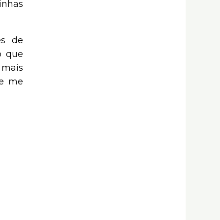
inhas
es de
o que
 mais
 e me