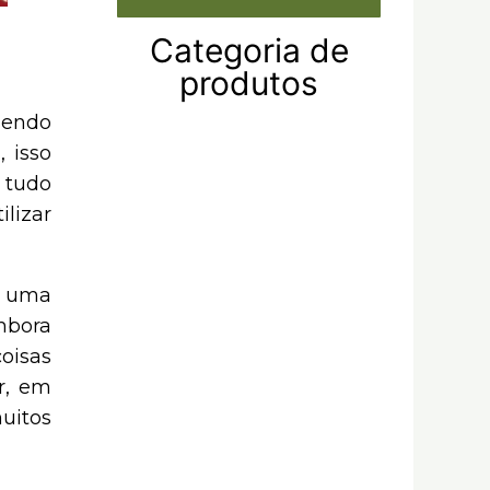
Categoria de
produtos
sendo
 isso
 tudo
lizar
i uma
mbora
coisas
r, em
uitos