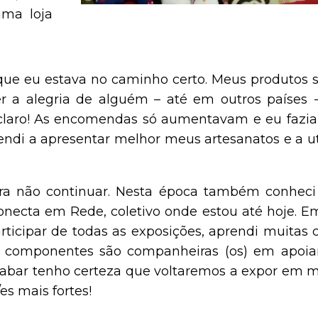
ma loja
 que eu estava no caminho certo. Meus produtos 
er a alegria de alguém – até em outros países -,
aro! As encomendas só aumentavam e eu fazia
di a apresentar melhor meus artesanatos e a uti
ara não continuar. Nesta época também conhec
necta em Rede, coletivo onde estou até hoje. E
rticipar de todas as exposições, aprendi muitas 
os componentes são companheiras (os) em apoia
cabar tenho certeza que voltaremos a expor em m
s mais fortes!