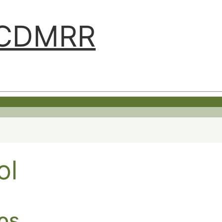
ABCDMRR
ol
ros