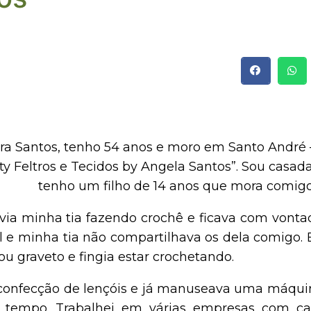
ra Santos, tenho 54 anos e moro em Santo André 
rty Feltros e Tecidos by Angela Santos”. Sou casada
tenho um filho de 14 anos que mora comigo
 via minha tia fazendo crochê e ficava com vonta
 e minha tia não compartilhava os dela comigo. 
u graveto e fingia estar crochetando.
a confecção de lençóis e já manuseava uma máqui
o tempo. Trabalhei em várias empresas com car