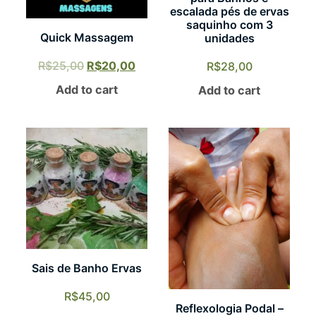
escalada pés de ervas
saquinho com 3
Quick Massagem
unidades
R$
25,00
R$
20,00
R$
28,00
Add to cart
Add to cart
Sais de Banho Ervas
R$
45,00
Reflexologia Podal –