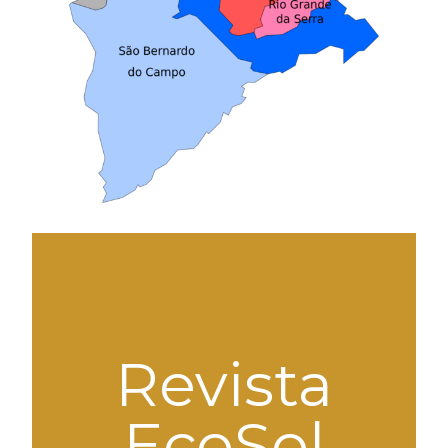
Revista
EcoSol