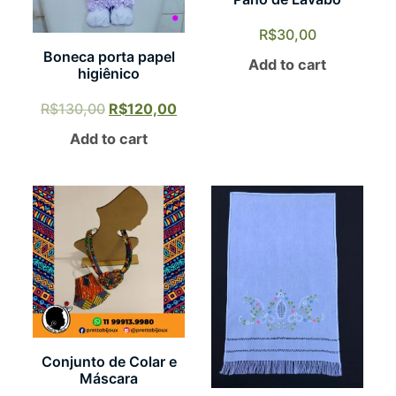
R$
30,00
Boneca porta papel
Add to cart
higiênico
R$
130,00
R$
120,00
Add to cart
Conjunto de Colar e
Máscara