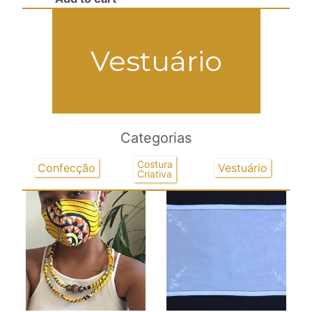
Vestuário
Categorias
Costura
Confecção
Vestuário
Criativa