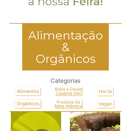
a nossa
Feira!
Alimentação
&
Orgânicos
Categorias
Bolos e Doces
Alimentos
Horta
Caseiros Diet
Produtos da
Orgânicos
Vegan
Mata Atlântica