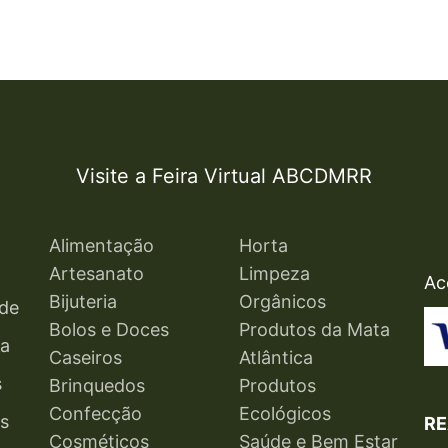
Visite a Feira Virtual ABCDMRR
Alimentação
Horta
Artesanato
Limpeza
Ac
Bijuteria
Orgânicos
ade
Bolos e Doces
Produtos da Mata
ga
Caseiros
Atlântica
s
Brinquedos
Produtos
Confecção
Ecológicos
s
RE
Cosméticos
Saúde e Bem Estar