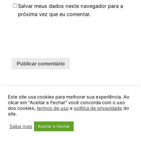
Salvar meus dados neste navegador para a
próxima vez que eu comentar.
Este site usa cookies para melhorar sua experiência. Ao
Feira Virtual ABCDMRR
clicar em "Aceitar e Fechar" você concorda com o uso
dos cookies,
termos de uso
e
política de privacidade
do
site.
Orgulhosamente feito com
WordPress
Saiba mais
Aceitar e Fechar