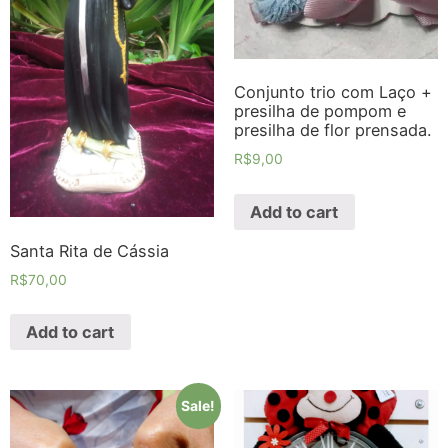
Conjunto trio com Laço +
presilha de pompom e
presilha de flor prensada.
R$
9,00
Add to cart
Santa Rita de Cássia
R$
70,00
Add to cart
Sale!