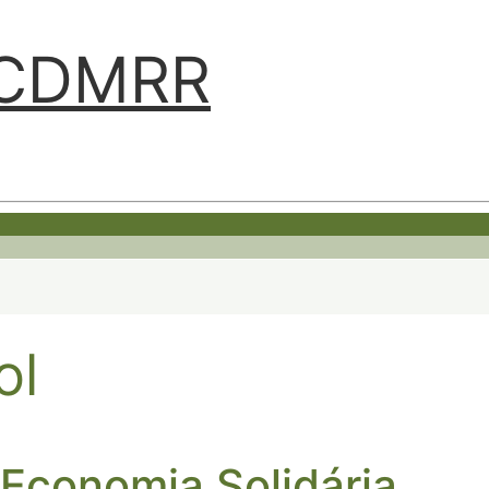
ABCDMRR
ol
Economia Solidária