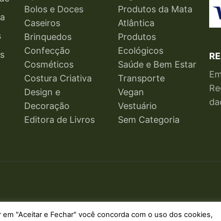
Bolos e Doces
Produtos da Mata
ga
Caseiros
Atlântica
s
Brinquedos
Produtos
Confecção
Ecológicos
s
RE
Cosméticos
Saúde e Bem Estar
Em
Costura Criativa
Transporte
Re
Design e
Vegan
da
Decoração
Vestuário
Editora de Livros
Sem Categoria
R
car em "Aceitar e Fechar" você concorda com o uso dos cookies,