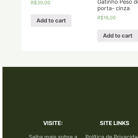
Gatinho Peso d
R$
39,00
porta- cinza
R$
16,00
Add to cart
Add to cart
VISITE:
SITE LINKS
Saiba mais sobre a
Política de Privacid