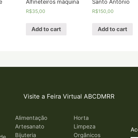
e
Alfineteiros máquina
Santo Antônio
R$
35,00
R$
150,00
Add to cart
Add to cart
Visite a Feira Virtual ABCDMRR
Alimentação
Horta
Artesanato
Limpeza
Ac
Bijuteria
Orgânicos
ade