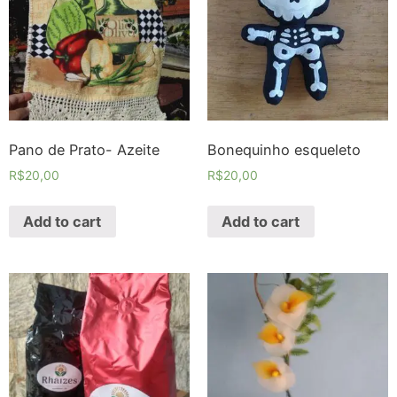
Pano de Prato- Azeite
Bonequinho esqueleto
R$
20,00
R$
20,00
Add to cart
Add to cart