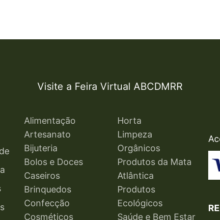
Visite a Feira Virtual ABCDMRR
Alimentação
Horta
Artesanato
Limpeza
Ac
Bijuteria
Orgânicos
ade
Bolos e Doces
Produtos da Mata
ga
Caseiros
Atlântica
s
Brinquedos
Produtos
Confecção
Ecológicos
s
RE
Cosméticos
Saúde e Bem Estar