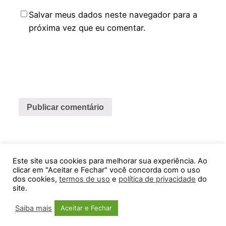
Salvar meus dados neste navegador para a
próxima vez que eu comentar.
Este site usa cookies para melhorar sua experiência. Ao
Feira Virtual ABCDMRR
clicar em "Aceitar e Fechar" você concorda com o uso
dos cookies,
termos de uso
e
política de privacidade
do
site.
Orgulhosamente feito com
WordPress
Saiba mais
Aceitar e Fechar