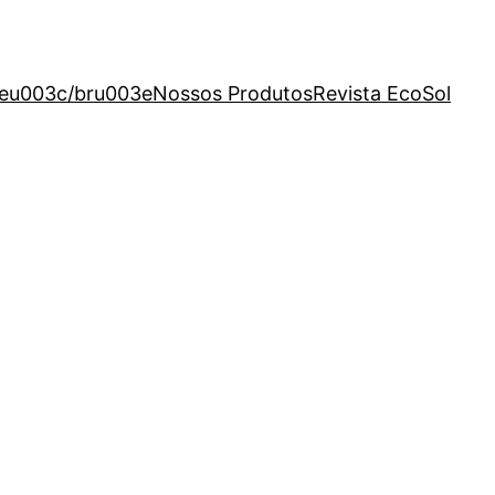
eu003c/bru003eNossos Produtos
Revista EcoSol