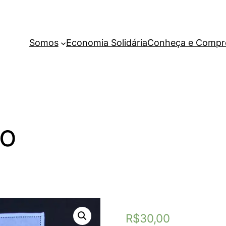
Somos
Economia Solidária
Conheça e Compr
bo
R$
30,00