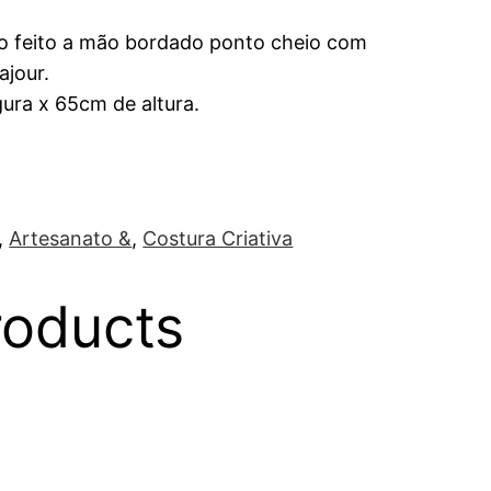
ho feito a mão bordado ponto cheio com
jour.
ura x 65cm de altura.
,
Artesanato &
,
Costura Criativa
roducts