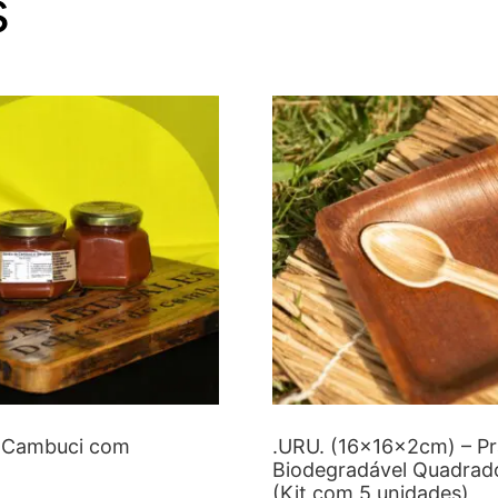
s
e Cambuci com
.URU. (16x16x2cm) – Pr
Biodegradável Quadrad
(Kit com 5 unidades)