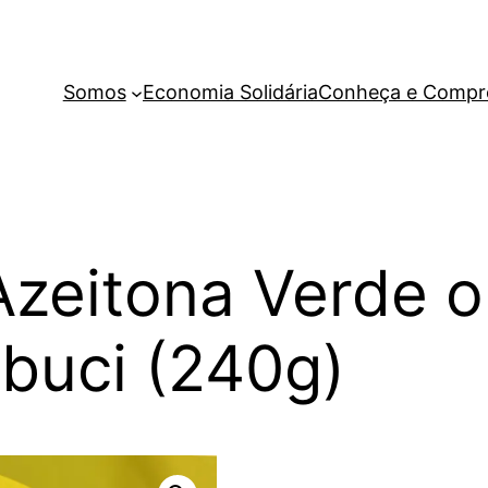
Somos
Economia Solidária
Conheça e Compr
Azeitona Verde o
buci (240g)