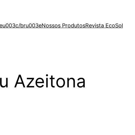
eu003c/bru003eNossos Produtos
Revista EcoSol
u Azeitona