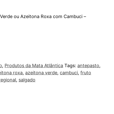
 Verde ou Azeitona Roxa com Cambuci –
o
,
Produtos da Mata Atlântica
Tags:
antepasto
,
eitona roxa
,
azeitona verde
,
cambuci
,
fruto
regional
,
salgado