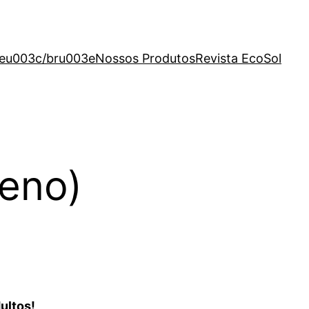
eu003c/bru003eNossos Produtos
Revista EcoSol
ueno)
ultos!