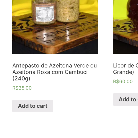
Antepasto de Azeitona Verde ou
Licor de 
Azeitona Roxa com Cambuci
Grande)
(240g)
R$
60,00
R$
35,00
Add to 
Add to cart