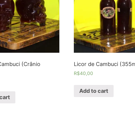
Cambuci (Crânio
Licor de Cambuci (355m
R$
40,00
Add to cart
cart