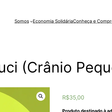
Somos
Economia Solidária
Conheça e Compr
uci (Crânio Peq
R$
35,00
Produto destinado à ad