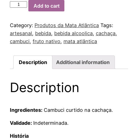
Add to cart
Category:
Produtos da Mata Atlântica
Tags:
artesanal
,
bebida
,
bebida alcoolica
,
cachaça
,
cambuci
,
fruto nativo
,
mata atlântica
Description
Additional information
Description
Ingredientes:
Cambuci curtido na cachaça.
Validade:
Indeterminada.
História